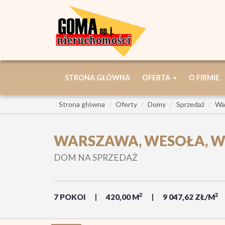
STRONA GŁÓWNA
OFERTA
O FIRMIE
Strona główna
Oferty
Domy
Sprzedaż
Wa
WARSZAWA, WESOŁA, 
DOM NA SPRZEDAŻ
2
2
7 POKOI
420,00 M
9 047,62 ZŁ/M