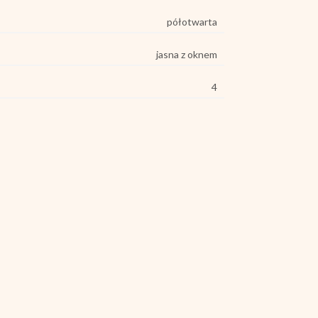
półotwarta
jasna z oknem
4