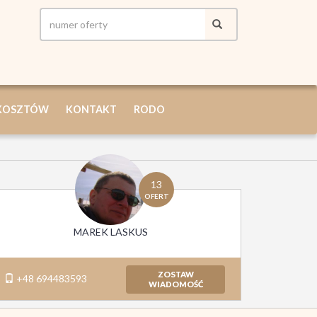
 KOSZTÓW
KONTAKT
RODO
13
OFERT
MAREK LASKUS
ZOSTAW
+48 694483593
WIADOMOŚĆ