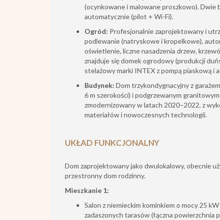
(ocynkowane i malowane proszkowo). Dwie
automatycznie (pilot + Wi-Fi).
Ogród:
Profesjonalnie zaprojektowany i ut
podlewanie (natryskowe i kropelkowe), aut
oświetlenie, liczne nasadzenia drzew, krzew
znajduje się domek ogrodowy (produkcji duńs
stelażowy marki INTEX z pompą piaskową i 
Budynek:
Dom trzykondygnacyjny z garażem
6 m szerokości) i podgrzewanym granitowym
zmodernizowany w latach 2020–2022, z wyko
materiałów i nowoczesnych technologii.
UKŁAD FUNKCJONALNY
Dom zaprojektowany jako dwulokalowy, obecnie uż
przestronny dom rodzinny.
Mieszkanie 1:
Salon z niemieckim kominkiem o mocy 25 k
zadaszonych tarasów (łączna powierzchnia 