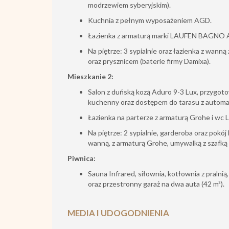
modrzewiem syberyjskim).
Kuchnia z pełnym wyposażeniem AGD.
Łazienka z armaturą marki LAUFEN BAGNO 
Na piętrze: 3 sypialnie oraz łazienka z wann
oraz prysznicem (baterie firmy Damixa).
Mieszkanie 2:
Salon z duńską kozą Aduro 9-3 Lux, przygoto
kuchenny oraz dostępem do tarasu z automa
Łazienka na parterze z armaturą Grohe i wc 
Na piętrze: 2 sypialnie, garderoba oraz pokó
wanną, z armaturą Grohe, umywalką z szafką 
Piwnica:
Sauna Infrared, siłownia, kotłownia z pralni
oraz przestronny garaż na dwa auta (42 m²).
MEDIA I UDOGODNIENIA