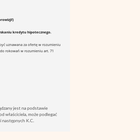
rowizji!)
yskaniu kredytu hipotecznego.
e być uznawana za ofertę w rozumieniu
 do rokowań w rozumieniu art. 71
ądzany jest na podstawie
od właściciela, może podlegać
6 i następnych K.C.