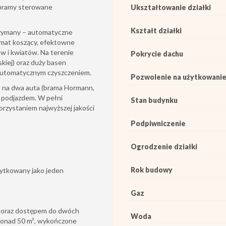
 bramy sterowane
Ukształtowanie działki
Kształt działki
rzymany – automatyczne
omat koszący, efektowne
ów i kwiatów. Na terenie
Pokrycie dachu
kiej) oraz duży basen
automatycznym czyszczeniem.
Pozwolenie na użytkowani
 na dwa auta (brama Hormann,
 podjazdem. W pełni
Stan budynku
rzystaniem najwyższej jakości
Podpiwniczenie
Ogrodzenie działki
Rok budowy
ytkowany jako jeden
Gaz
W oraz dostępem do dwóch
Woda
ponad 50 m², wykończone