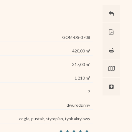
GOM-DS-3708
420,00 m²
317,00 m²
1 210 m²
7
dwurodzinny
cegła, pustak, styropian, tynk akrylowy