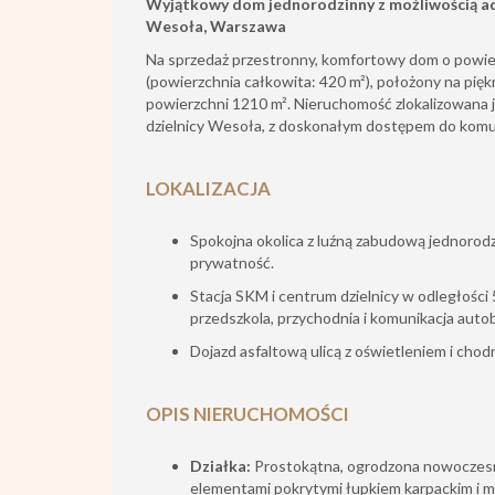
Wyjątkowy dom jednorodzinny z możliwością ad
Wesoła, Warszawa
Na sprzedaż przestronny, komfortowy dom o powie
(powierzchnia całkowita: 420 m²), położony na pię
powierzchni 1210 m². Nieruchomość zlokalizowana jes
dzielnicy Wesoła, z doskonałym dostępem do komunik
LOKALIZACJA
Spokojna okolica z luźną zabudową jednorod
prywatność.
Stacja SKM i centrum dzielnicy w odległości 5
przedszkola, przychodnia i komunikacja auto
Dojazd asfaltową ulicą z oświetleniem i chod
OPIS NIERUCHOMOŚCI
Działka:
Prostokątna, ogrodzona nowocze
elementami pokrytymi łupkiem karpackim i