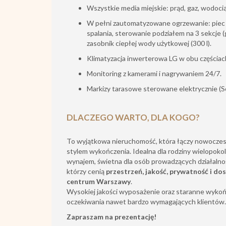
Wszystkie media miejskie: prąd, gaz, wodocią
W pełni zautomatyzowane ogrzewanie: piec 
spalania, sterowanie podziałem na 3 sekcje (
zasobnik ciepłej wody użytkowej (300 l).
Klimatyzacja inwerterowa LG w obu częścia
Monitoring z kamerami i nagrywaniem 24/7.
Markizy tarasowe sterowane elektrycznie (S
DLACZEGO WARTO, DLA KOGO?
To wyjątkowa nieruchomość, która łączy nowoczes
stylem wykończenia. Idealna dla rodziny wielopokol
wynajem, świetna dla osób prowadzących działalnoś
którzy cenią
przestrzeń, jakość, prywatność i do
centrum Warszawy
.
Wysokiej jakości wyposażenie oraz staranne wykoń
oczekiwania nawet bardzo wymagających klientów.
Zapraszam na prezentację!