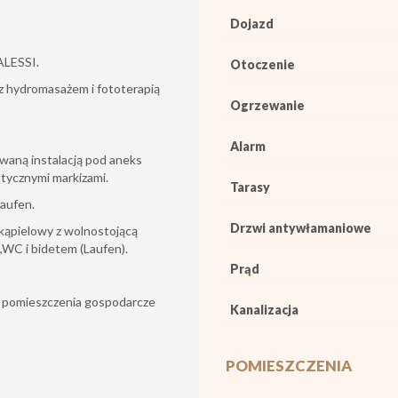
Dojazd
ALESSI.
Otoczenie
ą z hydromasażem i fototerapią
Ogrzewanie
Alarm
waną instalacją pod aneks
tycznymi markizami.
Tarasy
Laufen.
Drzwi antywłamaniowe
j kąpielowy z wolnostojącą
,WC i bidetem (Laufen).
Prąd
ą, pomieszczenia gospodarcze
Kanalizacja
POMIESZCZENIA