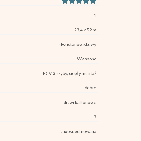
1
23,4 x 52 m
dwustanowiskowy
Wlasnosc
PCV 3 szyby, ciepły montaż
dobre
drzwi balkonowe
3
zagospodarowana