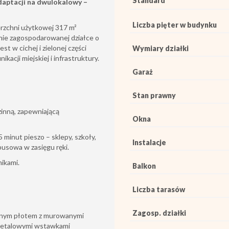
Standard
aptacji na dwulokalowy –
Liczba pięter w budynku
rzchni użytkowej 317 m²
knie zagospodarowanej działce o
t w cichej i zielonej części
Wymiary działki
acji miejskiej i infrastruktury.
Garaż
Stan prawny
zinną, zapewniającą
Okna
 minut pieszo – sklepy, szkoły,
Instalacje
busowa w zasięgu ręki.
nikami.
Balkon
Liczba tarasów
Zagosp. działki
snym płotem z murowanymi
 metalowymi wstawkami