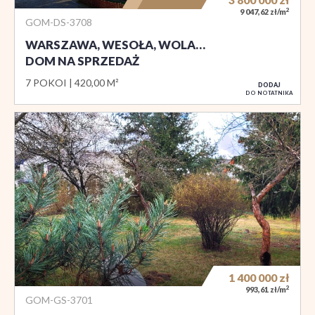
2
9 047,62 zł/m
GOM-DS-3708
WARSZAWA, WESOŁA, WOLA…
DOM NA SPRZEDAŻ
7 POKOI
420,00 M²
DODAJ
DO NOTATNIKA
1 400 000
zł
2
993,61 zł/m
GOM-GS-3701