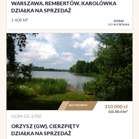
WARSZAWA, REMBERTÓW, KAROLÓWKA
DZIAŁKA NA SPRZEDAŻ
1 409 M²
DODAJ
DO NOTATNIKA
BEZ PROWIZJI
310 000
zł
2
155,00 zł/m
GOM-GS-3700
ORZYSZ (GW), CIERZPIĘTY
DZIAŁKA NA SPRZEDAŻ