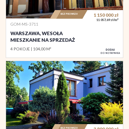
BEZ PROWIZJI
1 150 000
zł
2
11 057,69 zł/m
GOM-MS-3711
WARSZAWA, WESOŁA
MIESZKANIE NA SPRZEDAŻ
4 POKOJE
104,00 M²
DODAJ
DO NOTATNIKA
BEZ PROWIZJI
3 800 000
zł