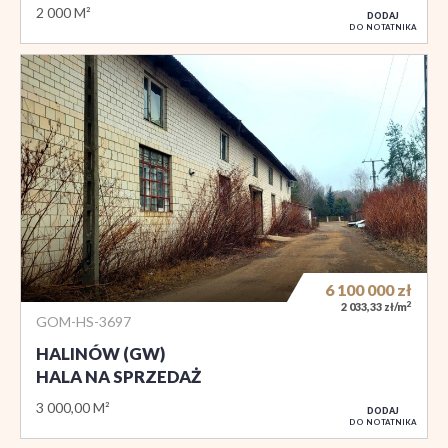
2 000 M²
DODAJ
DO NOTATNIKA
6 100 000
zł
2
2 033,33 zł/m
GOM-HS-3697
HALINÓW (GW)
HALA NA SPRZEDAŻ
3 000,00 M²
DODAJ
DO NOTATNIKA