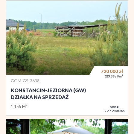
720 000
zł
2
623,38 zł/m
GOM-GS-3638
KONSTANCIN-JEZIORNA (GW)
DZIAŁKA NA SPRZEDAŻ
1 155 M²
DODAJ
DO NOTATNIKA