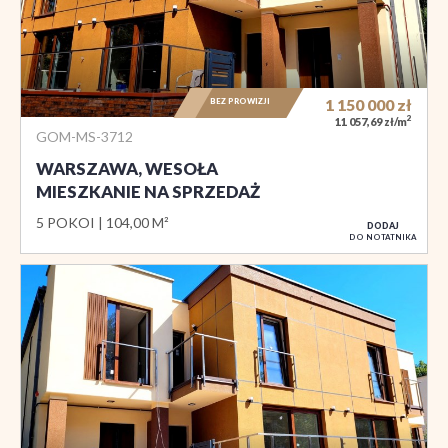
BEZ PROWIZJI
1 150 000
zł
2
11 057,69 zł/m
GOM-MS-3712
WARSZAWA, WESOŁA
MIESZKANIE NA SPRZEDAŻ
5 POKOI
104,00 M²
DODAJ
DO NOTATNIKA