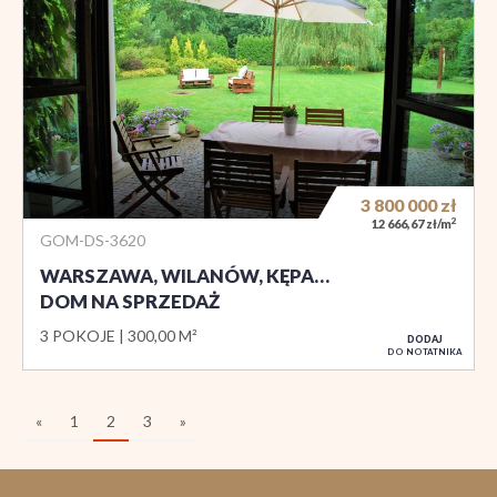
3 800 000
zł
2
12 666,67 zł/m
GOM-DS-3620
WARSZAWA, WILANÓW, KĘPA…
DOM NA SPRZEDAŻ
3 POKOJE
300,00 M²
DODAJ
DO NOTATNIKA
«
1
2
3
»