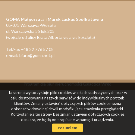
GOMA Małgorzata i Marek Laskus Spółka Jawna
05-075 Warszawa-Wesoła
ul. Warszawska 55 lok.205
(wejście od ulicy Brata Alberta vis a vis kościoła)
Tel/Fax +48 22 776 57 08
e-mail: biuro@goma.net.pl
Program dla biur nieruchomości
Galactica Virgo
Ta strona wykorzystuje pliki cookies w celach statystycznych oraz w
celu dostosowania naszych serwisów do indywidualnych potrzeb
klientów. Zmiany ustawień dotyczących plików cookie można
dokonać w dowolnej chwili modyfikując ustawienia przeglądarki.
Korzystanie z tej strony bez zmian ustawień dotyczących cookies
oznacza, że będą one zapisane w pamięci urządzenia.
rozumiem